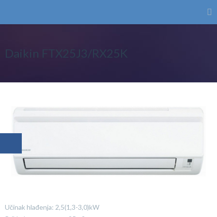
Daikin FTX25J3/RX25K
Učinak hlađenja: 2,5(1,3-3,0)kW