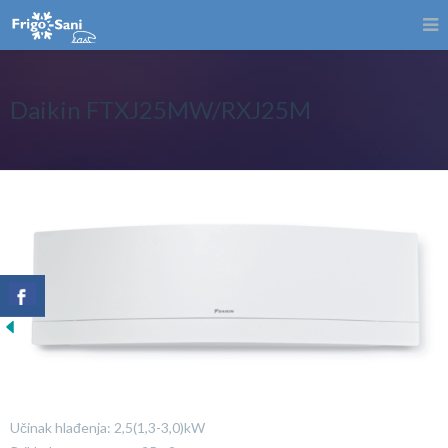
Daikin FTXJ25MW/RXJ25M
Učinak hlađenja: 2,5(1,3-3,0)kW