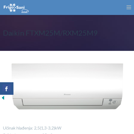
Daikin FTXM25M/RXM25M9
Učinak hlađenja: 2,5(1,3-3,2)kW