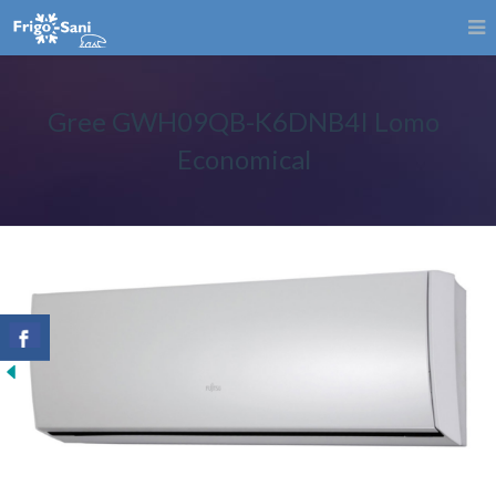
Gree GWH09QB-K6DNB4I Lomo
Economical