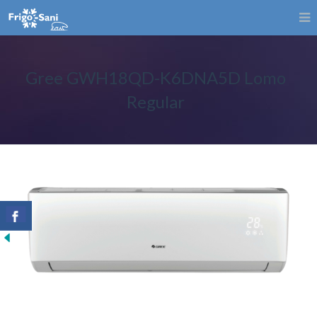
Gree GWH18QD-K6DNA5D Lomo
Regular