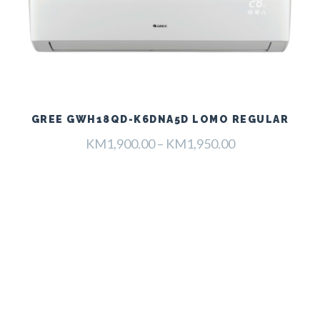
GREE GWH18QD-K6DNA5D LOMO REGULAR
Raspon
KM
1,900.00
–
KM
1,950.00
cijena:
od
KM1,900.00
do
KM1,950.00