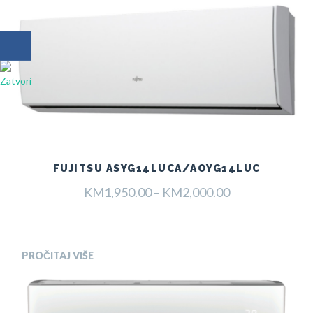
FUJITSU ASYG14LUCA/AOYG14LUC
Raspon
KM
1,950.00
–
KM
2,000.00
cijena:
od
KM1,950.00
do
PROČITAJ VIŠE
KM2,000.00